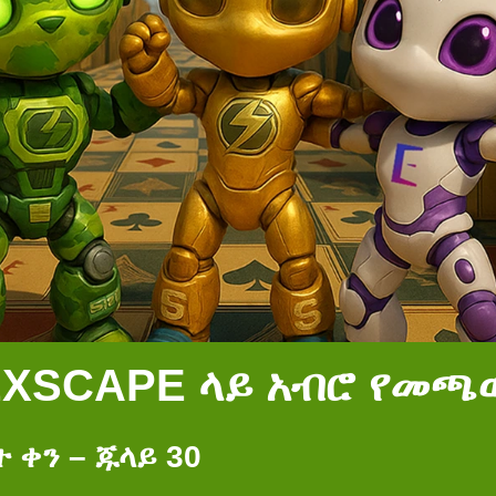
EXSCAPE ላይ አብሮ የመጫ
 ቀን – ጁላይ 30