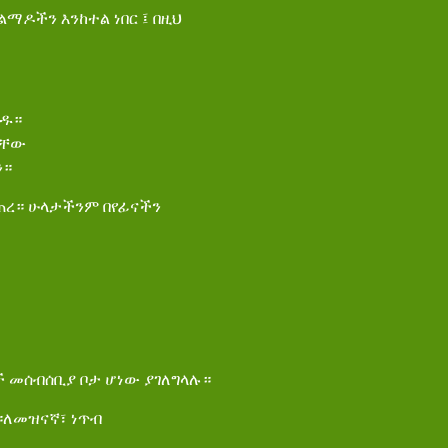
ማዶችን እንከተል ነበር ፤ በዚህ
ሄዱ።
ናቸው
ን።
ፈጠረ። ሁላታችንም በየፊናችን
 መሰብሰቢያ ቦታ ሆነው ያገለግላሉ።
።ለመዝናኛ፣ ነጥብ