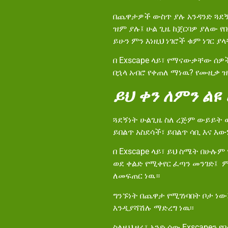
በጨዋታዎች ውስጥ ያሉ አንዳንድ ጓደኝ
ዝም ያሉ፤ ሁል ጊዜ ከጀርባዎ ያለው የ
ይሁን ምን እነዚህ ነገሮች ቁም ነገር 
በ Exscape ላይ፣ የማናውቃቸው ሰ
በኋላ አብሮ የቀጠለ ማነዉ? የሙዚቃ ዝ
ይህ ቀን ለምን ልዩ 
ጓደኝነት ሁልጊዜ ስለ ረጅም ውይይት 
ይበልጥ አስደሳች፣ ይበልጥ ሳቢ እና እ
በ Exscape ላይ፣ ይህ ስሜት በሁሉ
ወደ ቀልድ የሚቀየር ፈጣን መንገድ፤ ም
ለመፍጠር ነዉ።
ግንኙነት በጨዋታ የሚገነባበት ቦታ ነ
እንዲያሻሽሉ ማድረግ ነዉ፡፡
ስለዚህ ዛሬ፣ አንድ ሰው Exscapeን 