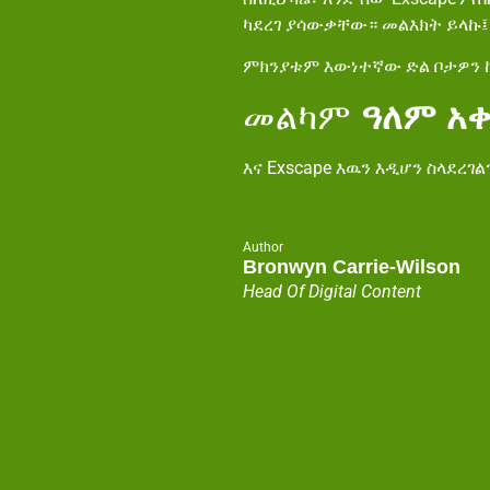
ካደረገ ያሳውቃቸው። መልእክት ይላኩ፤
ምክንያቱም እውነተኛው ድል ቦታዎን ከ
መልካም
ዓለም
አ
እና Exscape እዉን እዲሆን ስላደረገ
Author
Bronwyn Carrie-Wilson
Head Of Digital Content