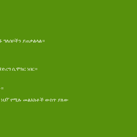
ሹ ግለሰቦችን ያጠቃልላል።
ማድረግ ሲሞክር ነበር።
ው።
ና ነህ?’ የሚሉ መልእክቶች ውስጥ ያለው