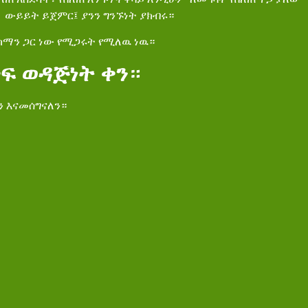
 ውይይት ይጀምር፤ ያንን ግንኙነት ያክብሩ።
ማን ጋር ነው የሚጋሩት የሚለዉ ነዉ።
ቀፍ
ወዳጅነት
ቀን
።
ልን እናመሰግናለን።