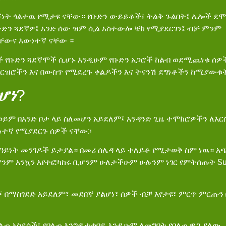
ነት ጎልተዉ የሚታዩ ናቸው። የቡድን ውይይቶች፣ ትልቅ ጉልበት፤ ሌሎች ደሞ
ቡድን ጓደኛዎ፤ አንድ ሰው ዝም ሲል አስተውሎ ቼክ የሚያደርገን፤ ብቻ ምንም
ያላቸውና እውነተኛ ናቸው ።
ዎች የቡድን ጓደኛሞች ሲሆኑ እንዲሁም የቡድን አጋሮች ከልብ ወደሚጨነቁ ሰዎ
ርዝሮችን እና በውስጥ የሚደረጉ ቀልዶችን እና ትናንሽ ደግነቶችን ከሚያውቁት
ሆነ
?
ወይም በአንድ ቦታ ላይ ስለመሆን አይደለም፤ አንዳንድ ጊዜ ተሞክሮዎችን ለእር
ውነተኛ የሚያደርጉ ሰዎች ናቸው:፡
ም ዓይነት መንገዶች ይታያል። በመሪ ሰሌዳ ላይ ተለይቶ የሚታወቅ ስም ነዉ። 
ንም እንኳን እየተፎካከሩ ቢሆንም ሁለታችሁም ሁሉንም ነገር የምትሰጡት Survi
ው፤ በማስገደድ አይደለም፣ መደበኛ ያልሆነ፣ ሰዎች ብቻ እየታዩ፣ ምርጥ ምር
የበለጠ አስደሳች፣ የበለጠ እንግዳ ተቀባይ እንዲሁም ለመግባት የበለጠ ዋጋ ያለው