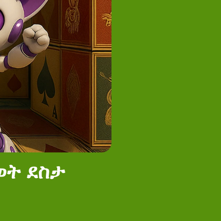
ወት ደስታ