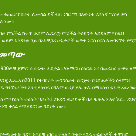
 መቁጠሪያ ክስተት ሊመስል ይችላል፣ ነገር ግን በእውነቱ ሃይለኛ ማስታወሻ
ለ ነው።
ሊበቃ የሚችል ሸቀጥ ወይም ሊደራጅ የሚችል ትዕይንት አይደለም። ከዚህ
 ወይም አንዳንድ ጊዜ በአስቸጋሪ ሁኔታዎች ወቅት እርስ በርስ ለመገናኘት የሚ
መጣው
1930ዎቹ ጀምሮ ሲሰራጭ ቆይቷል። ሃልማርክ በካርድ እና በመፈክር ታዋቂ ለ
እንጂ እ.ኤ.አ በ2011 የተባበሩት መንግስታት ድርጅት በህይወታችን ሰላምን፣
 ግንኙነቶችን እንዲያከብሩ በዓለም ዙሪያ ያሉ ሁሉ በማሳሰብ ይፋዊ አደረገ
ለም። የዕለት ተዕለት ዓይነት፤ የቡድን ዉይይቶች በቃ ቼክ-ኢን እና ‘እሺ፣ ደህ
ትንሽ ቀላል የሚያደርገው ዓይነት ነው።
ተጫወትኩ ጓደኛ አፍርቼ ነበር ፤ ቀላልና ጥቂት የጋራ ተልዕኮዎች ተሞክሮ