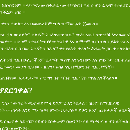
ች አልነበርንም ። የምንኖረው በተቃራኒው የምድር ክፍል ሲሆን ፈጽሞ የተለያዩ ል
ንችልም ነበር ።
ታችንን ቀጠልን እና በመጨረሻም የበለጠ ማውራት ጀመርን።
አጠር ያለ ውይይት፤ ቀልዶች እንለዋወጥ ነበር፤ ውሎ አድሮ ንግግሮቹ እየረዘሙ 
ተወያየን ። በጣም የተደሰትንባቸው ነገሮች እና ለማንም ጮክ ብለን ያልተናገር
 ሆን ብለን ሳናስበው አንዳችን ከሌላኛችን የዕለት ተዕለት ሕይወት ጋር ተቀላቀል
ን ለትንሽ ጊዜ በሁለታችንም ህይወት ውስጥ እንግዳ በሆነ እና የዝምታ ጊዜ ተ
ሚታመን፣ መሆን ሲገባው ብርሃን፣ አስፈላጊ በሚሆንበት ጊዜ ታማኝ።
ደጠበቅከው አይታይም። ነገር ግን በተገኘበት ጊዜ ማስተዋል እንችላለን።
ያደርገዋል
?
ዓለም ውጥረት ጫና ወይም ተደጋጋሚ እንቅስቃሴ፣ ከዜና፣ ከማህበራዊ
ወት መነሳሳት እንደ ማምለጫ ሆነው ይታያሉ። ይሁን እንጂ ጨዋታዎች ለሰዎች
ንዱ በጨዋታ ላይ ብቻ ሳይሆን በቦታውም በመገኘት ላይ ማተኮሩ ሊሆን ይችላል
 በርስ ለመገነኘት።