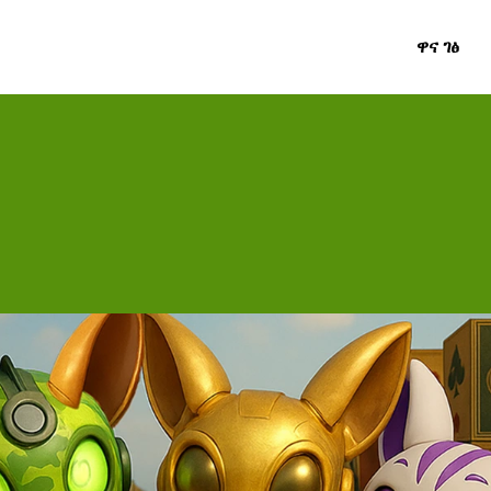
ዋና ገፅ