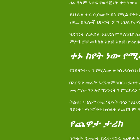
ዛሬ ዓለም አቀፍ የወዳጅነት ቀን ነው።
ይህ ሌላ ጥሩ ሲሰሙት ደስ የሚል የቀን
ነዉ… ከሌሎች ህይወት ምን ያህል የተሻ
ጓደኝነት ለታይታ አይደለም። ለገበያ 
ምሥክሮቹ መካከል አልፎ አልፎ በየዕለቱ
ቀኑ
ከየት
ነው
የሚ
የጓደኝነት ቀን የሚለው ጽንሰ ሐሳብ ከ
በእርግጥ መሬት አረገጠም ነበር። ይሁን 
መተማመንን እና ግንኙነትን የሚያራምዱ
ትልቁ፣ የዓለም መሪ ዓይነት ሰላም አይደ
ዓይነት፤ የነገሮችን ክብደት ለመሸከም 
የጨዋታ
ታሪክ
ከጥቂት ዓመታት በፊት የጋራ ጨዋታ እየ