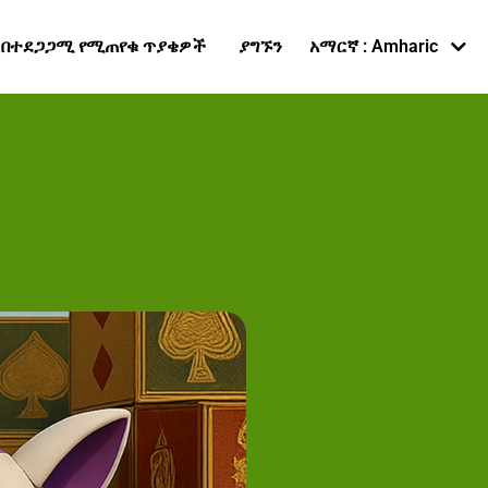
Afaan Oromoo
በተደጋጋሚ የሚጠየቁ ጥያቄዎች
ያግኙን
አማርኛ : Amharic
Af-Somali