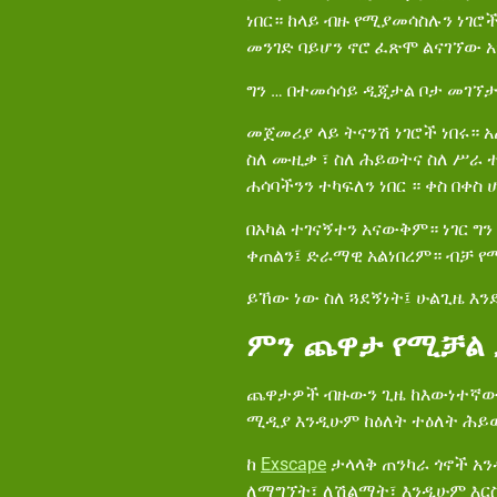
ነበር። ከላይ ብዙ የሚያመሳስሉን ነገሮ
መንገድ ባይሆን ኖሮ ፈጽሞ ልናገኘው አ
ግን … በተመሳሳይ ዲጂታል ቦታ መገኘ
መጀመሪያ ላይ ትናንሽ ነገሮች ነበሩ። 
ስለ ሙዚቃ ፣ ስለ ሕይወትና ስለ ሥራ 
ሐሳባችንን ተካፍለን ነበር ። ቀስ በቀስ
በአካል ተገናኝተን አናውቅም። ነገር ግ
ቀጠልን፤ ድራማዊ አልነበረም። ብቻ የ
ይኸው ነው ስለ ጓደኝነት፤ ሁልጊዜ እን
ምን ጨዋታ የሚቻል 
ጨዋታዎች ብዙውን ጊዜ ከእውነተኛው 
ሚዲያ እንዲሁም ከዕለት ተዕለት ሕይ
ከ
Exscape
ታላላቅ ጠንካራ ጎኖች አ
ለማግኘት፣ ለሽልማት፣ እንዲሁም እርስ