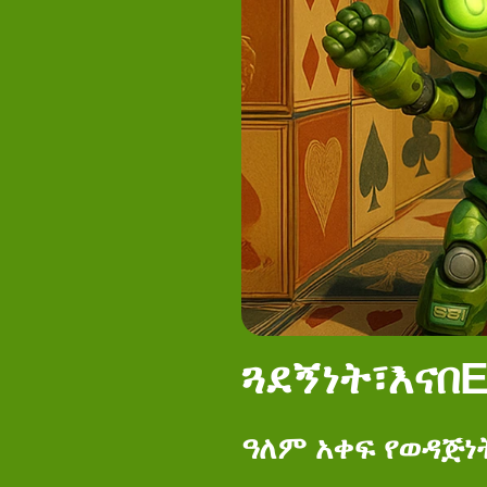
ጓደኝነት፣እናበ
ዓለም አቀፍ የወዳጅነት