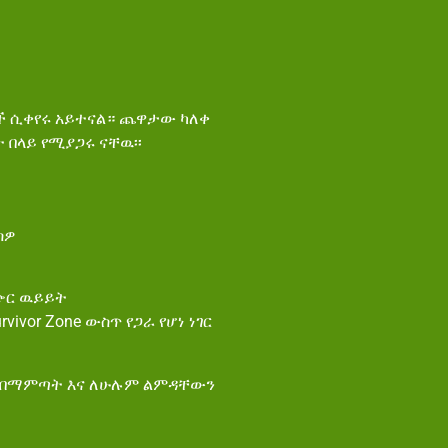
ች ሲቀየሩ አይተናል። ጨዋታው ካለቀ
 በላይ የሚያጋሩ ናቸዉ፡፡
ስዎ
አጭር ዉይይት
vor Zone ውስጥ የጋራ የሆነ ነገር
ጡን በማምጣት እና ለሁሉም ልምዳቸውን