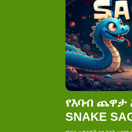
የእባብ ጨዋታ ኦ
SNAKE SA
የእባብ ጨዋታዎች ወደ ትልቅ መንገድ ተ