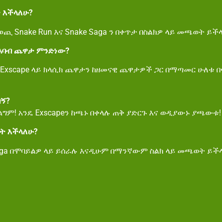
ት
እችላለሁ
?
ም ወጪ Snake Run እና Snake Saga ን በቀጥታ በስልክዎ ላይ መጫወት ይች
እባብ
ጨዋታ
ምንድነው
?
ga በ Exscape ላይ ክላሲክ ጨዋታን ከዘመናዊ ጨዋታዎች ጋር በማጣመር ሁለቱ
ብኝ
?
ም! አንዴ Exscapeን ከጫኑ በቀላሉ ጠቅ ያድርጉ እና ወዲያውኑ ያጫውቱ!
ት
እችላለሁ
?
 Saga በሞባይልዎ ላይ ይሰራሉ እናዲሁም ​​በማንኛውም ስልክ ላይ መጫወት ይች