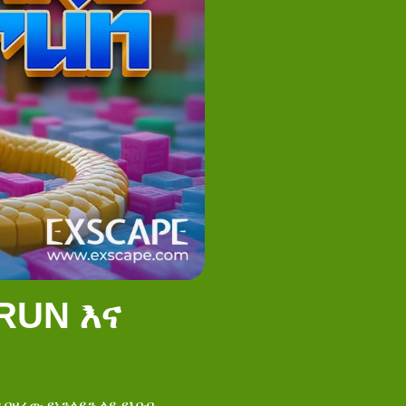
RUN እና
በዛሬው የኦንላይን ላይ የእባብ