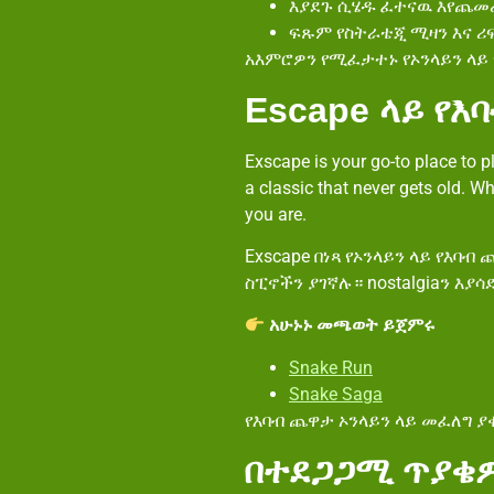
እያደጉ ሲሄዱ ፈተናዉ እየጨ
ፍጹም የስትራቴጂ ሚዛን እና ሪ
አእምሮዎን የሚፈታተኑ የኦንላይን ላይ 
Escape
ላይ
የእ
Exscape is your go-to place to 
a classic that never gets old. Wh
you are.
Exscape በነጻ የኦንላይን ላይ የእባ
ስፒኖችን ያገኛሉ። nostalgiaን እ
አሁኑኑ
መጫወት
ይጀምሩ
Snake Run
Snake Saga
የእባብ ጨዋታ ኦንላይን ላይ መፈለግ 
በተደጋጋሚ
ጥያቄ