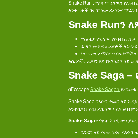
Snake Run ታዋቂ የሚለዉን የእባ
እንቅፋቶች በተሞላው ፈጣን-የሚሄድ ኮር
Snake Run
ን
ለ
ማለቂያ የሌለው የእባብ ጨዋታ 
ፈጣን መቆጣጠሪያዎች ለአጭር
ነጥብዎን ለማሳደግ ሳንቲሞችን 
አስደሳች፣ ፈጣን እና የኦንላይን ላይ 
Snake Saga
–
በExscape
Snake Sagaን
ይጫወቱ
Snake Saga በእባብ ቀመር ላይ 
እንቅስቃሴ አስፈላጊ ነው፣ እና እባብዎ
Snake Saga
ን ጎልቶ እንዲወጣ ያደ
በደረጃ ላይ የተመሰረተ የእባብ 