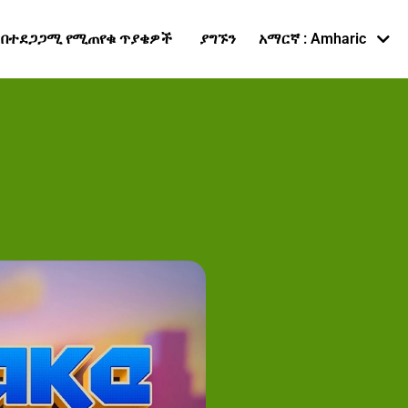
Afaan Oromoo
በተደጋጋሚ የሚጠየቁ ጥያቄዎች
ያግኙን
አማርኛ : Amharic
Af-Somali